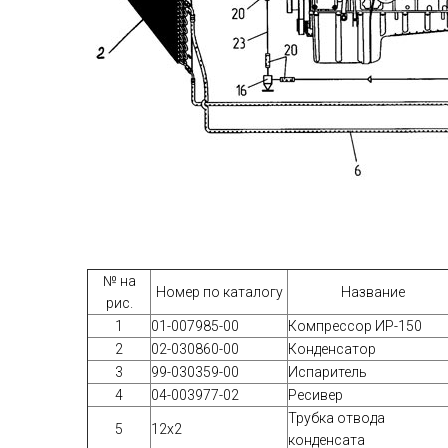
№ на
Номер по каталогу
Название
рис.
1
01-007985-00
Компрессор ИР-150
2
02-030860-00
Конденсатор
3
99-030359-00
Испаритель
4
04-003977-02
Ресивер
Трубка отвода
5
12х2
конденсата