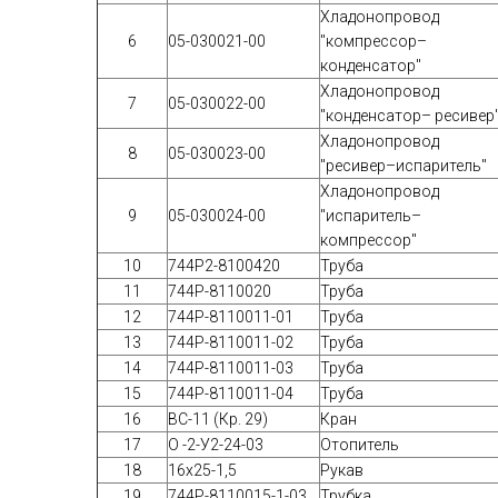
Хладонопровод
6
05-030021-00
"компрессор–
конденсатор"
Хладонопровод
7
05-030022-00
"конденсатор– ресивер
Хладонопровод
8
05-030023-00
"ресивер–испаритель"
Хладонопровод
9
05-030024-00
"испаритель–
компрессор"
10
744Р2-8100420
Труба
11
744Р-8110020
Труба
12
744Р-8110011-01
Труба
13
744Р-8110011-02
Труба
14
744Р-8110011-03
Труба
15
744Р-8110011-04
Труба
16
ВС-11 (Кр. 29)
Кран
17
О -2-У2-24-03
Отопитель
18
16х25-1,5
Рукав
19
744Р-8110015-1-03
Трубка