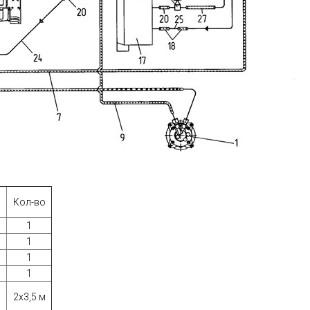
Кол-во
1
1
1
1
2х3,5 м