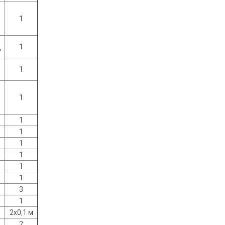
1
1
"
1
1
1
1
1
1
1
1
3
1
2х0,1 м
2