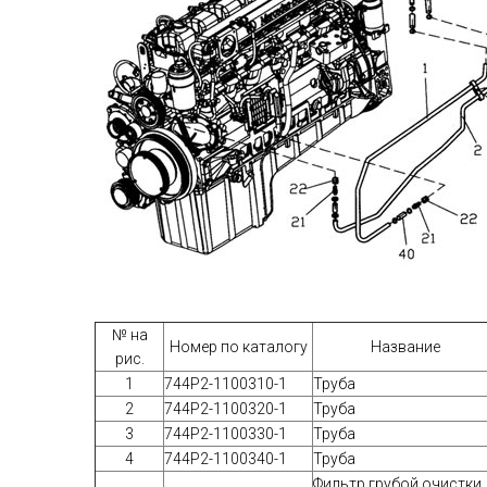
№ на
Номер по каталогу
Название
рис.
1
744Р2-1100310-1
Труба
2
744Р2-1100320-1
Труба
3
744Р2-1100330-1
Труба
4
744Р2-1100340-1
Труба
Фильтр грубой очистки