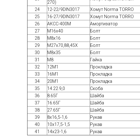
270)
24
12-22/9DIN3017
Хомут Norma TORRO
25
16-27/9DIN3017
Хомут Norma TORRO
26
АКСС-400М
Амортизатор
27
М16х40
Болт
28
М8х16
Болт
29
М27х70,88,45Х
Болт
30
М8х35
Болт
31
М8
Гайка
32
12М1
Прокладка
33
16М1
Прокладка
34
20М1
Прокладка
35
14.22.9,0
Скоба
36
8.65Г
Шайба
37
16.65Г
Шайба
38
27.65Г
Шайба
39
8х16,5-1,6
Рукав
40
10х17,5-1,5
Рукав
41
14х23-1,6
Рукав