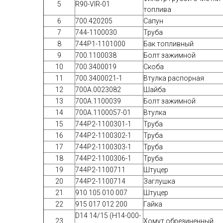
5
R90-VIR-01
топлива
6
700.420205
Сапун
7
744-1100030
Труба
8
744Р1-1101000
Бак топливный
9
700.1100038
Болт зажимной
10
700.3400019
Скоба
11
700.3400021-1
Втулка распорная
12
700А.0023082
Шайба
13
700А.1100039
Болт зажимной
14
700А.1100057-01
Втулка
15
744Р2-1100301-1
Труба
16
744Р2-1100302-1
Труба
17
744Р2-1100303-1
Труба
18
744Р2-1100306-1
Труба
19
744Р2-1100711
Штуцер
20
744Р2-1100714
Заглушка
21
910 105 010 007
Штуцер
22
915 017 012 200
Гайка
D14 14/15 (H14-000-
23
Хомут обрезиненный