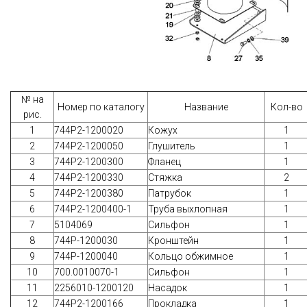
№ на
Номер по каталогу
Название
Кол-во
рис.
1
744Р2-1200020
Кожух
1
2
744Р2-1200050
Глушитель
1
3
744Р2-1200300
Фланец
1
4
744Р2-1200330
Стяжка
2
5
744Р2-1200380
Патрубок
1
6
744Р2-1200400-1
Труба выхлопная
1
7
5104069
Сильфон
1
8
744Р-1200030
Кронштейн
1
9
744Р-1200040
Кольцо обжимное
1
10
700.0010070-1
Сильфон
1
11
2256010-1200120
Насадок
1
12
744Р2-1200166
Прокладка
1