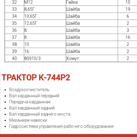
32
М12
Гайка
10
33
8,65Г
Шайба
19
34
10,65Г
Шайба
6
35
12,65Г
Шайба
2
36
8
Шайба
3
37
8
Шайба
16
38
10
Шайба
2
39
16
Шайба
2
40
80910/3
Хомут
2
ТРАКТОР
К-744Р2
Воздухоочиститель
Вал карданный передний
Передача карданная
Вал карданный задний
Вал карданный заднего моста
Механизм навески
Гидросистема управления рабочего оборудования