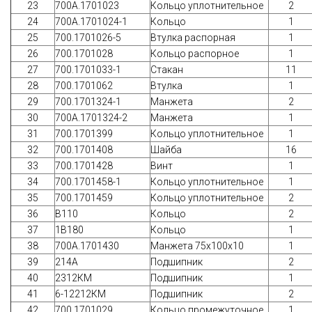
23
700А.1701023
Кольцо уплотнительное
2
24
700А.1701024-1
Кольцо
1
25
700.1701026-5
Втулка распорная
1
26
700.1701028
Кольцо распорное
1
27
700.1701033-1
Стакан
11
28
700.1701062
Втулка
1
29
700.1701324-1
Манжета
2
30
700А.1701324-2
Манжета
1
31
700.1701399
Кольцо уплотнительное
1
32
700.1701408
Шайба
16
33
700.1701428
Винт
1
34
700.1701458-1
Кольцо уплотнительное
1
35
700.1701459
Кольцо уплотнительное
2
36
В110
Кольцо
2
37
1В180
Кольцо
1
38
700А.1701430
Манжета 75х100х10
1
39
214А
Подшипник
2
40
2312КМ
Подшипник
1
41
6-12212КМ
Подшипник
2
42
700.1701029
Кольцо промежуточное
1