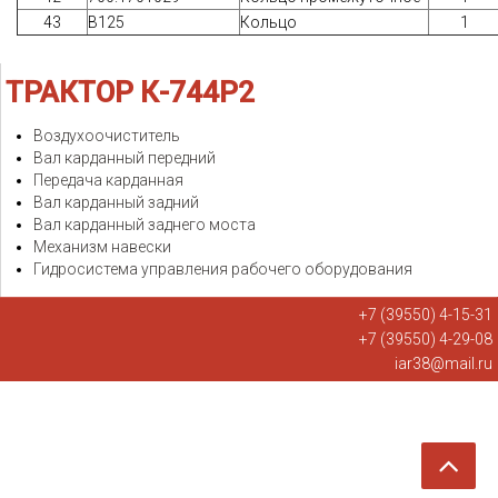
43
В125
Кольцо
1
ТРАКТОР
К-744Р2
Воздухоочиститель
Вал карданный передний
Передача карданная
Вал карданный задний
Вал карданный заднего моста
Механизм навески
Гидросистема управления рабочего оборудования
+7 (39550) 4-15-31
+7 (39550) 4-29-08
iar38@mail.ru