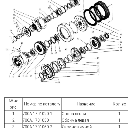
№ на
Номер по каталогу
Название
Кол-во
рис.
1
700А.1701020-1
Опора левая
1
2
700А.1701030
Обойма левая
1
3
700А.1701060-2
Диск нажимной
1