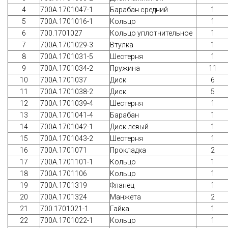
4
700А.1701047-1
Барабан средний
1
5
700А.1701016-1
Кольцо
1
6
700.1701027
Кольцо уплотнительное
1
7
700А.1701029-3
Втулка
1
8
700А.1701031-5
Шестерня
1
9
700А.1701034-2
Пружина
11
10
700А.1701037
Диск
6
11
700А.1701038-2
Диск
5
12
700А.1701039-4
Шестерня
1
13
700А.1701041-4
Барабан
1
14
700А.1701042-1
Диск левый
1
15
700А.1701043-2
Шестерня
1
16
700А.1701071
Прокладка
2
17
700А.1701101-1
Кольцо
1
18
700А.1701106
Кольцо
1
19
700А.1701319
Фланец
1
20
700А.1701324
Манжета
2
21
700.1701021-1
Гайка
1
22
700А.1701022-1
Кольцо
1