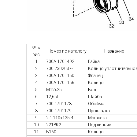
№ на
Номер по каталогу
Название
рис.
1
700А.1701492
Гайка
2
700.2302037-1
Кольцо уплотнительно
3
700А.1701160
Фланец
4
700А.1701156
Кольцо
5
М12х25
Болт
6
12,65Г
Шайба
7
700.1701178
Обойма
8
700.1701179
Прокладка
9
2.1.110х135-4
Манжета
10
2218К2
Подшипник
11
В160
Кольцо