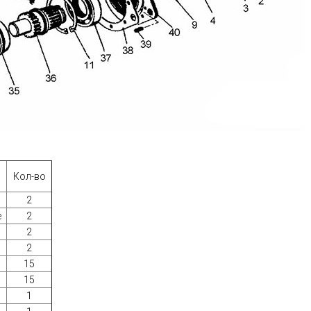
Кол-во
2
е
2
2
2
15
15
1