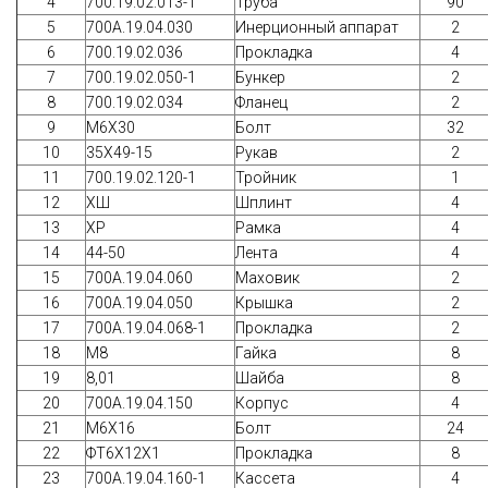
4
700.19.02.013-1
Труба
90
5
700A.19.04.030
Инерционный аппарат
2
6
700.19.02.036
Прокладка
4
7
700.19.02.050-1
Бункер
2
8
700.19.02.034
Фланец
2
9
М6Х30
Болт
32
10
35Х49-15
Рукав
2
11
700.19.02.120-1
Тройник
1
12
ХШ
Шплинт
4
13
ХР
Рамка
4
14
44-50
Лента
4
15
700A.19.04.060
Маховик
2
16
700A.19.04.050
Крышка
2
17
700A.19.04.068-1
Прокладка
2
18
М8
Гайка
8
19
8,01
Шайба
8
20
700A.19.04.150
Корпус
4
21
М6Х16
Болт
24
22
ФТ6Х12Х1
Прокладка
8
23
700A.19.04.160-1
Кассета
4