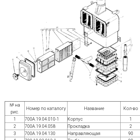
№ на
Номер по каталогу
Название
Кол-во
рис.
1
700А.19.04.010-1
Корпус
1
2
700A.19.04.058
Прокладка
2
3
700A.19.04.130
Направляющая
90