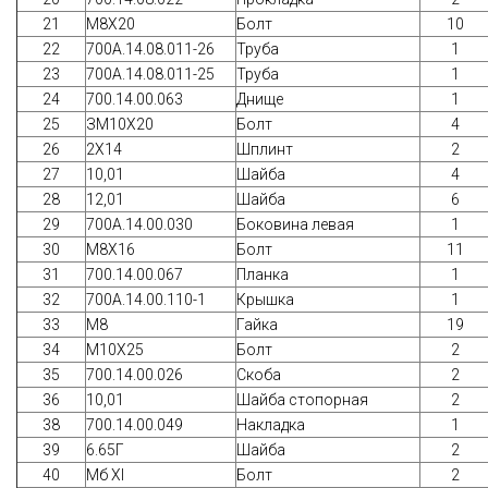
21
М8Х20
Болт
10
22
700А.14.08.011-26
Труба
1
23
700А.14.08.011-25
Труба
1
24
700.14.00.063
Днище
1
25
ЗМ10Х20
Болт
4
26
2Х14
Шплинт
2
27
10,01
Шайба
4
28
12,01
Шайба
6
29
700A.14.00.030
Боковина левая
1
30
М8Х16
Болт
11
31
700.14.00.067
Планка
1
32
700A.14.00.110-1
Крышка
1
33
М8
Гайка
19
34
М10Х25
Болт
2
35
700.14.00.026
Скоба
2
36
10,01
Шайба стопорная
2
38
700.14.00.049
Накладка
1
39
6.65Г
Шайба
2
40
Мб XI
Болт
2