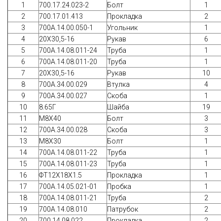
1
700.17.24.023-2
Болт
1
2
700.17.01.413
Прокладка
2
3
700A.14.00.050-1
Угольник
1
4
20Х30,5-16
Рукав
6
5
700А.14.08.011-24
Труба
1
6
700А.14.08.011-20
Труба
1
7
20Х30,5-16
Рукав
10
8
700А.34.00.029
Втулка
4
9
700А.34.00.027
Скоба
1
10
8.65Г
Шайба
19
11
М8Х40
Болт
3
12
700А.34.00.028
Скоба
3
13
М8Х30
Болт
1
14
700А.14.08.011-22
Труба
1
15
700А.14.08.011-23
Труба
1
16
ФТ12Х18Х1.5
Прокладка
1
17
700А.14.05.021-01
Пробка
1
18
700А.14.08.011-21
Труба
2
19
700А.14.08.010
Патрубок
2
20
700.14.08.022
Прокладка
2