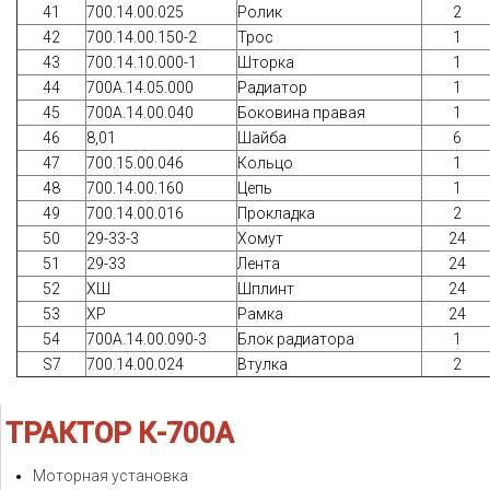
41
700.14.00.025
Ролик
2
42
700.14.00.150-2
Трос
1
43
700.14.10.000-1
Шторка
1
44
700А.14.05.000
Радиатор
1
45
700A.14.00.040
Боковина правая
1
46
8,01
Шайба
6
47
700.15.00.046
Кольцо
1
48
700.14.00.160
Цепь
1
49
700.14.00.016
Прокладка
2
50
29-33-3
Хомут
24
51
29-33
Лента
24
52
ХШ
Шплинт
24
53
ХР
Рамка
24
54
700A.14.00.090-3
Блок радиатора
1
S7
700.14.00.024
Втулка
2
ТРАКТОР
К-700А
Моторная установка