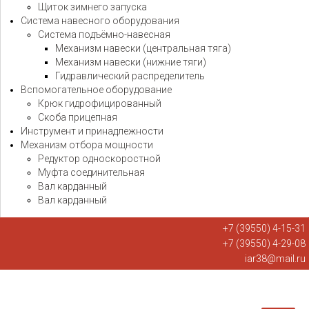
Щиток зимнего запуска
Система навесного оборудования
Система подъёмно-навесная
Механизм навески (центральная тяга)
Механизм навески (нижние тяги)
Гидравлический распределитель
Вспомогательное оборудование
Крюк гидрофицированный
Скоба прицепная
Инструмент и принадлежности
Механизм отбора мощности
Редуктор односкоростной
Муфта соединительная
Вал карданный
Вал карданный
+7 (39550) 4-15-31
+7 (39550) 4-29-08
iar38@mail.ru