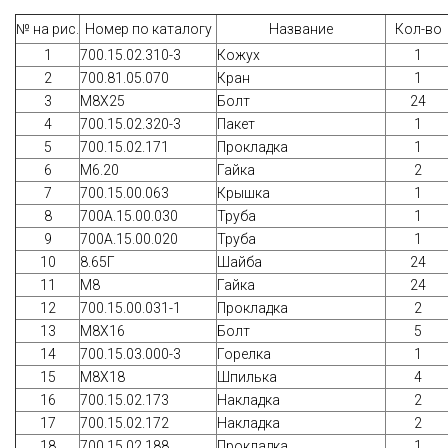
№ на рис.
Номер по каталогу
Название
Кол-во
1
700.15.02.310-3
Кожух
1
2
700.81.05.070
Кран
1
3
М8Х25
Болт
24
4
700.15.02.320-3
Пакет
1
5
700.15.02.171
Прокладка
1
6
М6.20
Гайка
2
7
700.15.00.063
Крышка
1
8
700A.15.00.030
Труба
1
9
700A.15.00.020
Труба
1
10
8.65Г
Шайба
24
11
М8
Гайка
24
12
700.15.00.031-1
Прокладка
2
13
М8Х16
Болт
5
14
700.15.03.000-3
Горелка
1
15
М8Х18
Шпилька
4
16
700.15.02.173
Накладка
2
17
700.15.02.172
Накладка
2
18
700.15.02.188
Прокладка
1