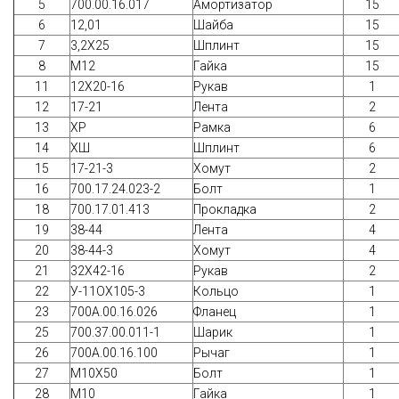
5
700.00.16.017
Амортизатор
15
6
12,01
Шайба
15
7
3,2Х25
Шплинт
15
8
М12
Гайка
15
11
12Х20-16
Рукав
1
12
17-21
Лента
2
13
ХР
Рамка
6
14
ХШ
Шплинт
6
15
17-21-3
Хомут
2
16
700.17.24.023-2
Болт
1
18
700.17.01.413
Прокладка
2
19
38-44
Лента
4
20
38-44-3
Хомут
4
21
32Х42-16
Рукав
2
22
У-11ОХ105-3
Кольцо
1
23
700А.00.16.026
Фланец
1
25
700.37.00.011-1
Шарик
1
26
700А.00.16.100
Рычаг
1
27
М10Х50
Болт
1
28
М10
Гайка
1