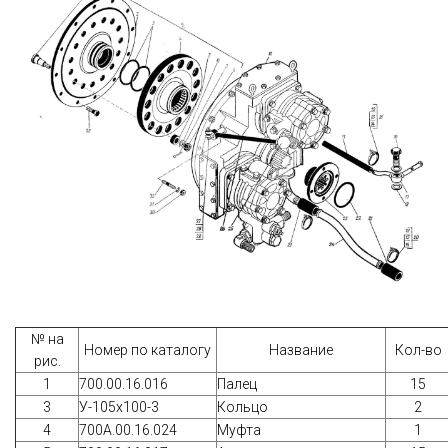
№ на
Номер по каталогу
Название
Кол-во
рис.
1
700.00.16.016
Палец
15
3
У-105х100-3
Кольцо
2
4
700А.00.16.024
Муфта
1