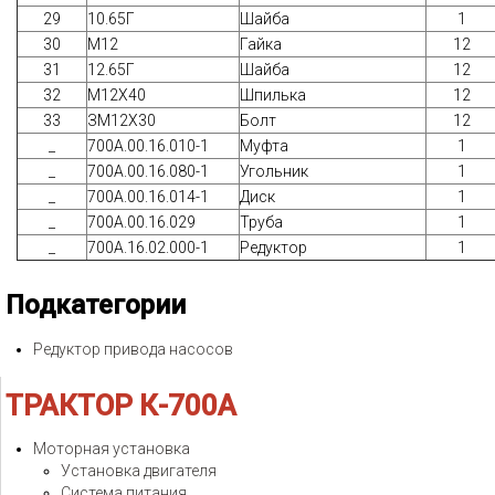
29
10.65Г
Шайба
1
30
М12
Гайка
12
31
12.65Г
Шайба
12
32
М12Х40
Шпилька
12
33
ЗМ12Х30
Болт
12
_
700А.00.16.010-1
Муфта
1
_
700A.00.16.080-1
Угольник
1
_
700A.00.16.014-1
Диск
1
_
700А.00.16.029
Труба
1
_
700А.16.02.000-1
Редуктор
1
Подкатегории
Редуктор привода насосов
ТРАКТОР
К-700А
Моторная установка
Установка двигателя
Система питания