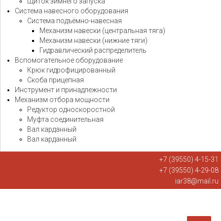
Щиток зимнего запуска
Система навесного оборудования
Система подъёмно-навесная
Механизм навески (центральная тяга)
Механизм навески (нижние тяги)
Гидравлический распределитель
Вспомогательное оборудование
Крюк гидрофицированный
Скоба прицепная
Инструмент и принадлежности
Механизм отбора мощности
Редуктор односкоростной
Муфта соединительная
Вал карданный
Вал карданный
+7 (39550) 4-15-31
+7 (39550) 4-29-08
iar38@mail.ru