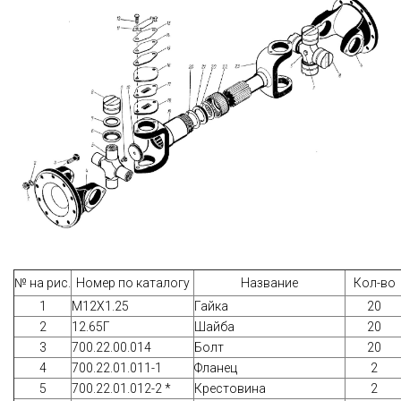
№ на рис.
Номер по каталогу
Название
Кол-во
1
М12Х1.25
Гайка
20
2
12.65Г
Шайба
20
3
700.22.00.014
Болт
20
4
700.22.01.011-1
Фланец
2
5
700.22.01.012-2 *
Крестовина
2