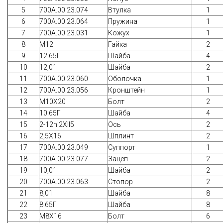
5
700А.00.23.074
Втулка
1
6
700А.00.23.064
Пружина
1
7
700А.00.23.031
Кожух
1
8
М12
Гайка
2
9
12.65Г
Шайба
4
10
12,01
Шайба
2
11
700А.00.23.060
Оболочка
1
12
700А.00.23.056
Кронштейн
1
13
М10Х20
Болт
2
14
10.65Г
Шайба
4
15
2-12hl2Xll5
Ось
2
16
2,5Х16
Шплинт
2
17
700А.00.23.049
Суппорт
1
18
700А.00.23.077
Зацеп
2
19
10,01
Шайба
2
20
700А.00.23.063
Стопор
2
21
8,01
Шайба
8
22
8.65Г
Шайба
8
23
М8Х16
Болт
6