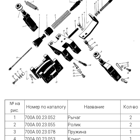
№ на
Номер по каталогу
Название
Кол-во
рис.
1
700А.00.23.052
Рычаг
2
2
700А.00.23.055
Ролик
2
3
700А.00.23.078
Пружина
1
4
700А.00.23.053
Конус
1