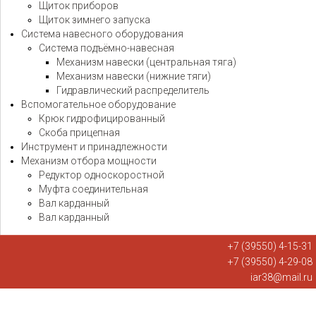
Щиток приборов
Щиток зимнего запуска
Система навесного оборудования
Система подъёмно-навесная
Механизм навески (центральная тяга)
Механизм навески (нижние тяги)
Гидравлический распределитель
Вспомогательное оборудование
Крюк гидрофицированный
Скоба прицепная
Инструмент и принадлежности
Механизм отбора мощности
Редуктор односкоростной
Муфта соединительная
Вал карданный
Вал карданный
+7 (39550) 4-15-31
+7 (39550) 4-29-08
iar38@mail.ru