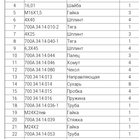
4
16,01
Шайба
1
5
М16Х1,5
Гайка
3
6
4Х40
Шплинт
4
7
700А.34.14.010-2
Тяга
1
7
4Х25
Шплинт
3
8
700A.34.14.040-1
Тяга
1
9
6,3Х45
Шплинт
4
10
700А.34.14.044
Палец
3
11
700А.34.14.046
Хомут
4
12
700А.34.14.080
Чехол
4
13
700.34.14.013
Направляющая
4
14
700.34.14.014
Сухарь
8
15
700.34.14.015
Пробка
4
16
700.34.14.016
Пружина
4
18
700А.34.14.036-1
Труба
1
19
М24Х2лев
Гайка
1
20
700А.34.14.039
Стяжка
1
21
М24Х2
Гайка
1
22
700А.34.14.053
Труба
1