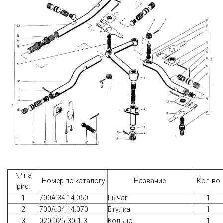
№ на
Номер по каталогу
Название
Кол-во
рис.
1
700А.34.14.060
Рычаг
1
2
700А.34.14.070
Втулка
1
3
020-025-30-1-3
Кольцо
1