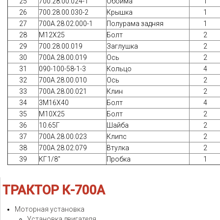
25
700.28.00.024-1
Обойма
1
26
700.28.00.030-2
Крышка
1
27
700А.28.02.000-1
Полурама задняя
1
28
М12Х25
Болт
2
29
700.28.00.019
Заглушка
2
30
700А.28.00.019
Ось
2
31
090-100-58-1-3
Кольцо
4
32
700А.28.00.010
Ось
2
33
700А.28.00.021
Клин
2
34
3М16Х40
Болт
4
35
М10Х25
Болт
2
36
10.65Г
Шайба
2
37
700А.28.00.023
Клипс
2
38
700А.28.02.079
Втулка
2
39
КГ1/8"
Пробка
1
ТРАКТОР
К-700А
Моторная установка
Установка двигателя