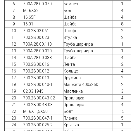
6
700А.28.00.070
Бампер
1
7
М16Х32
Болт
4
8
16.65Г
Шайба
4
9
16,01
Шайба
8
10
700.28.02.061
Штифт
2
11
700.28.00.023
Втулка
2
12
700А.28.00.110
Труба шарнира
1
13
700А.28.00.020
Труба шарнира
1
14
700А.28.00.033
Шайба
4
15
700.28.00.016
Лента
2
16
700.28.00.012
Кольцо
4
17
700.28.00.013
Пружина
2
18
700.28.00.040-1
Манжета 400х360
2
19
02.03.1945
Масленка
3
20
700.28.00.043-02
Прокладка
4
21
700.28.00.48-03
Прокладка
4
22
M16Х 1,5Х50
Болт
15
23
700.28.00.047-1
Планка
5
24
700.28.00.025-2
Крышка
1