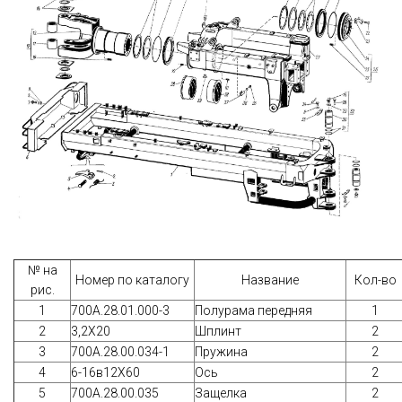
№ на
Номер по каталогу
Название
Кол-во
рис.
1
700А.28.01.000-3
Полурама передняя
1
2
3,2Х20
Шплинт
2
3
700А.28.00.034-1
Пружина
2
4
6-16в12Х60
Ось
2
5
700А.28.00.035
Защелка
2