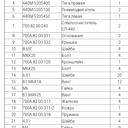
4
440М-5205400
Тяга правая
1
5
440М-5205100
Пневмодвигатель
2
6
440М-5205450
Тяга левая
1
Стеклоочиститель
7
700.82.00.040
2
СЛ-440
8
700А.82.00.031
Основание
2
9
700А.82.00.032
Крышка
2
10
8.65Г
Шайба
4
11
М8Х20
Болт
4
12
700А.82.00.120
Кронштейн
1
13
М6Х25
Болт
4
14
6,01
Шайба
20
15
В1.М6Х18
Винт
12
16
М6
Гайка
4
17
В1.М4Х25
Винт
4
18
700А.82.00.017
Жалюзи
4
19
700А.82.00.011-2
Кожух
1
20
700А.82.00.018
Пружина
4
21
4,01
Шайба
4
22
М4
Гайка
9