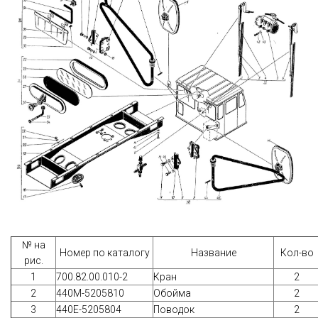
№ на
Номер по каталогу
Название
Кол-во
рис.
1
700.82.00.010-2
Кран
2
2
440М-5205810
Обойма
2
3
440Е-5205804
Поводок
2