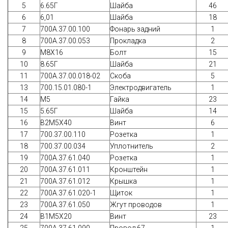
5
6.65Г
Шайба
46
6
6,01
Шайба
18
7
700А.37.00.100
Фонарь задний
1
8
700А.37.00.053
Прокладка
2
9
М8Х16
Болт
15
10
8.65Г
Шайба
21
11
700А.37.00.018-02
Скоба
5
13
700.15.01.080-1
Электродвигатель
1
14
М5
Гайка
23
15
5.65Г
Шайба
14
16
В2М5Х40
Винт
6
17
700.37.00.110
Розетка
1
18
700.37.00.034
Уплотнитель
2
19
700А.37.61.040
Розетка
1
20
700А.37.61.011
Кронштейн
1
21
700А.37.61.012
Крышка
1
22
700А.37.61.020-1
Щиток
1
23
700А.37.61.050
Жгут проводов
1
24
В1М5Х20
Винт
23
25
700А.37.61.090
Провод 67
1