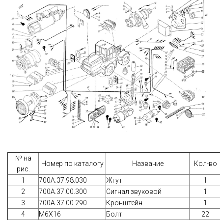
№ на
Номер по каталогу
Название
Кол-во
рис.
1
700A.37.98.030
Жгут
1
2
700А.37.00.300
Сигнал звуковой
1
3
700А.37.00.290
Кронштейн
1
4
М6Х16
Болт
22