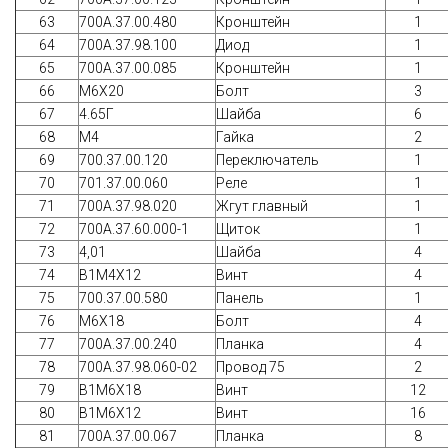
63
700А.37.00.480
Кронштейн
1
64
700А.37.98.100
Диод
1
65
700А.37.00.085
Кронштейн
1
66
М6Х20
Болт
3
67
4.65Г
Шайба
6
68
М4
Гайка
2
69
700.37.00.120
Переключатель
1
70
701.37.00.060
Реле
1
71
700A.37.98.020
Жгут главный
1
72
700А.37.60.000-1
Щиток
1
73
4,01
Шайба
4
74
В1М4Х12
Винт
4
75
700.37.00.580
Панель
1
76
М6Х18
Болт
4
77
700А.37.00.240
Планка
4
78
700А.37.98.060-02
Провод 75
2
79
В1М6Х18
Винт
12
80
В1М6Х12
Винт
16
81
700А.37.00.067
Планка
8