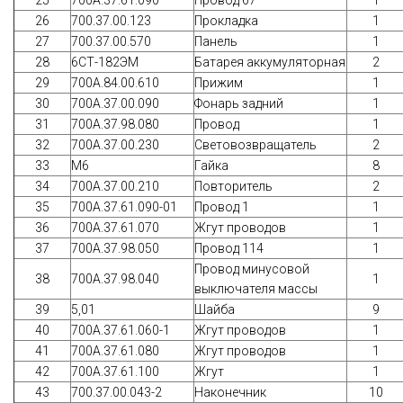
26
700.37.00.123
Прокладка
1
27
700.37.00.570
Панель
1
28
6СТ-182ЭМ
Батарея аккумуляторная
2
29
700А.84.00.610
Прижим
1
30
700А.37.00.090
Фонарь задний
1
31
700А.37.98.080
Провод
1
32
700А.37.00.230
Световозвращатель
2
33
М6
Гайка
8
34
700А.37.00.210
Повторитель
2
35
700А.37.61.090-01
Провод 1
1
36
700А.37.61.070
Жгут проводов
1
37
700А.37.98.050
Провод 114
1
Провод минусовой
38
700А.37.98.040
1
выключателя массы
39
5,01
Шайба
9
40
700А.37.61.060-1
Жгут проводов
1
41
700А.37.61.080
Жгут проводов
1
42
700А.37.61.100
Жгут
1
43
700.37.00.043-2
Наконечник
10