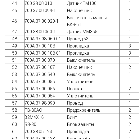
44
700.38.00.010
Датчик ТМ100
1
45
700.37.00.094-1
Наконечник
4
Включатель массы
46
700А.37.00.020-1
1
ВК-861
47
700.38.00.060-1
Датчик ММ355
1
48
700А.37.98.060-01
Провод 53
1
49
700А.37.00.108
Прокладка
3
50
700А.37.00.108-01
Прокладка
3
51
700А.37.00.370
Выключатель
1
52
700А.37.00.107
Наконечник
2
53
700А.37.00.540
Выключатель
1
54
700А.37.00.055
Уплотнитель
1
55
700А.37.00.056
Планка
2
56
700А.37.00.054
Уплотнитель
1
57
700А.37.98.090
Провод
1
58
ПВ-80АС
Предохранитель
2
59
В2М4Х16
Винт
2
60
БЗ-30
Блок защиты
2
61
700.38.05.123
Прокладка
2
62
700А.37.00.123
Кронштейн
1