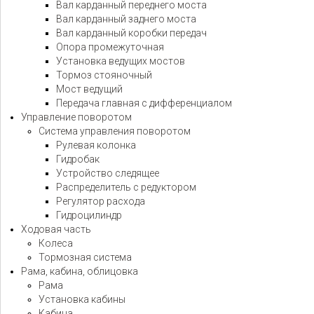
Вал карданный переднего моста
Вал карданный заднего моста
Вал карданный коробки передач
Опора промежуточная
Установка ведущих мостов
Тормоз стояночный
Мост ведущий
Передача главная с дифференциалом
Управление поворотом
Система управления поворотом
Рулевая колонка
Гидробак
Устройство следящее
Распределитель с редуктором
Регулятор расхода
Гидроцилиндр
Ходовая часть
Колеса
Тормозная система
Рама, кабина, облицовка
Рама
Установка кабины
Кабина