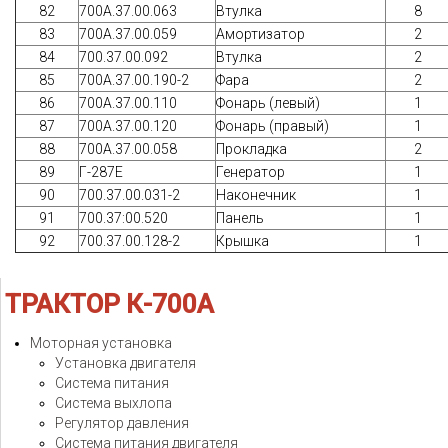
82
700А.37.00.063
Втулка
8
83
700А.37.00.059
Амортизатор
2
84
700.37.00.092
Втулка
2
85
700A.37.00.190-2
Фара
2
86
700А.37.00.110
Фонарь (левый)
1
87
700А.37.00.120
Фонарь (правый)
1
88
700А.37.00.058
Прокладка
2
89
Г-287Е
Генератор
1
90
700.37.00.031-2
Наконечник
1
91
700.37:00.520
Панель
1
92
700.37.00.128-2
Крышка
1
ТРАКТОР
К-700А
Моторная установка
Установка двигателя
Система питания
Система выхлопа
Регулятор давления
Система питания двигателя