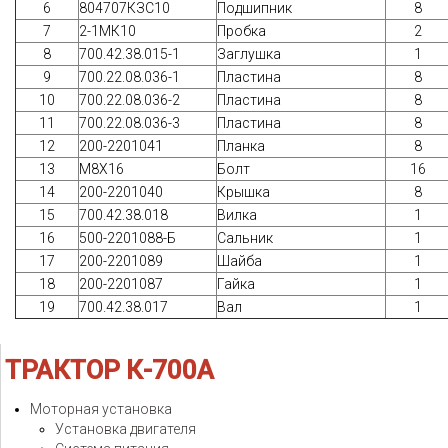
6
804707КЗС10
Подшипник
8
7
2-1МК10
Пробка
2
8
700.42.38.015-1
Заглушка
1
9
700.22.08.036-1
Пластина
8
10
700.22.08.036-2
Пластина
8
11
700.22.08.036-3
Пластина
8
12
200-2201041
Планка
8
13
М8Х16
Болт
16
14
200-2201040
Крышка
8
15
700.42.38.018
Вилка
1
16
500-2201088-Б
Сальник
1
17
200-2201089
Шайба
1
18
200-2201087
Гайка
1
19
700.42.38.017
Вал
1
ТРАКТОР
К-700А
Моторная установка
Установка двигателя