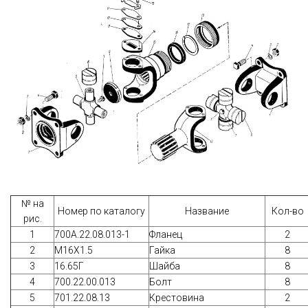
№ на
Номер по каталогу
Название
Кол-во
рис.
1
700А.22.08.013-1
Фланец
2
2
М16Х1.5
Гайка
8
3
16.65Г
Шайба
8
4
700.22.00.013
Болт
8
5
701.22.08.13
Крестовина
2