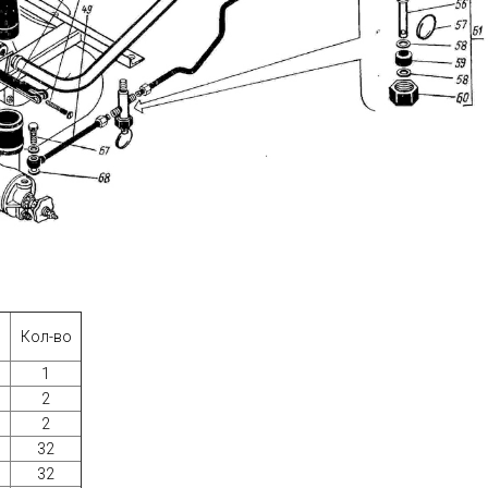
Кол-во
1
2
2
32
32