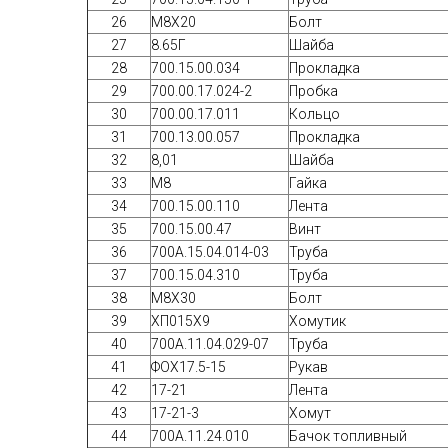
26
М8Х20
Болт
27
8.65Г
Шайба
28
700.15.00.034
Прокладка
29
700.00.17.024-2
Пробка
30
700.00.17.011
Кольцо
31
700.13.00.057
Прокладка
32
8,01
Шайба
33
М8
Гайка
34
700.15.00.110
Лента
35
700.15.00.47
Винт
36
700А.15.04.014-03
Труба
37
700.15.04.310
Труба
38
М8Х30
Болт
39
ХП015Х9
Хомутик
40
700А.11.04.029-07
Труба
41
ФОХ17.5-15
Рукав
42
17-21
Лента
43
17-21-3
Хомут
44
700А.11.24.010
Бачок топливный