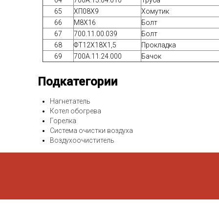
64
700A.15.04.010
Труба
65
ХП08Х9
Хомутик
66
М8Х16
Болт
67
700.11.00.039
Болт
68
ФТ12Х18Х1,5
Прокладка
69
700А.11.24.000
Бачок
Подкатегории
Нагнетатель
Котел обогрева
Горелка
Система очистки воздуха
Воздухоочиститель