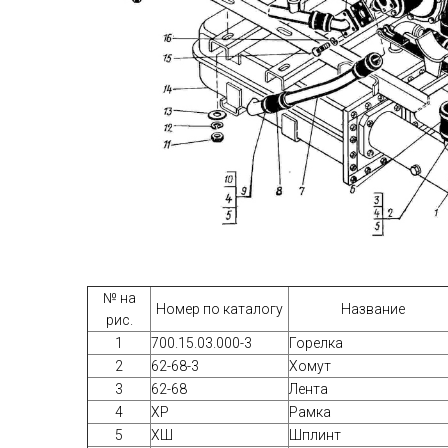
№ на
Номер по каталогу
Название
рис.
1
700.15.03.000-3
Горелка
2
62-68-3
Хомут
3
62-68
Лента
4
ХР
Рамка
5
ХШ
Шплинт