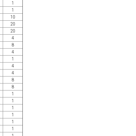
1
1
10
20
20
4
8
4
1
4
4
8
8
1
1
1
1
1
1
1