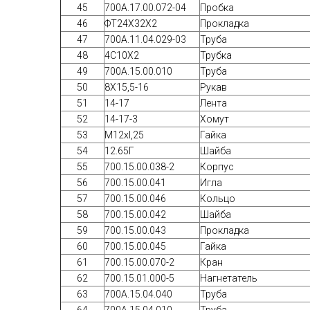
45
700А.17.00.072-04
Пробка
46
ФТ24Х32Х2
Прокладка
47
700А.11.04.029-03
Труба
48
4С10Х2
Трубка
49
700A.15.00.010
Труба
50
8Х15,5-16
Рукав
51
14-17
Лента
52
14-17-3
Хомут
53
M12xl,25
Гайка
54
12.65Г
Шайба
55
700.15.00.038-2
Корпус
56
700.15.00.041
Игла
57
700.15.00.046
Кольцо
58
700.15.00.042
Шайба
59
700.15.00.043
Прокладка
60
700.15.00.045
Гайка
61
700.15.00.070-2
Кран
62
700.15.01.000-5
Нагнетатель
63
700А.15.04.040
Труба