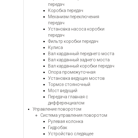
передач
Коробка передач
Механизм переключения
передач
Установка насоса коробки
передач
Фильтр коробки передач
Кулиса
Вал карданный переднего моста
Вал карданный заднего моста
Вал карданный коробки передач
Опора промежуточная
Установка ведущих мостов
Тормоз стояночный
Мост ведущий
Передача главная с
дифференциалом
Управление поворотом
Система управления поворотом
Рулевая колонка
Гидробак
Устройство следящее