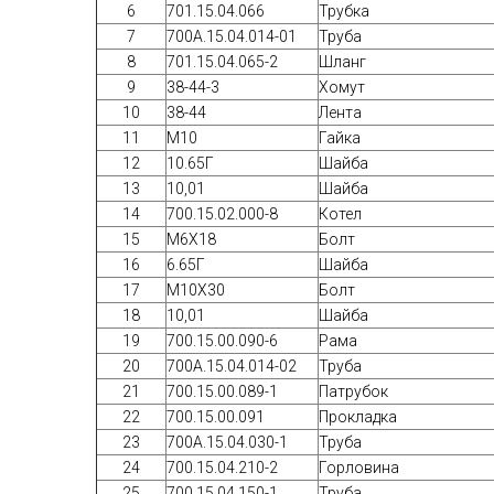
6
701.15.04.066
Трубка
7
700А.15.04.014-01
Труба
8
701.15.04.065-2
Шланг
9
38-44-3
Хомут
10
38-44
Лента
11
М10
Гайка
12
10.65Г
Шайба
13
10,01
Шайба
14
700.15.02.000-8
Котел
15
М6Х18
Болт
16
6.65Г
Шайба
17
М10Х30
Болт
18
10,01
Шайба
19
700.15.00.090-6
Рама
20
700А.15.04.014-02
Труба
21
700.15.00.089-1
Патрубок
22
700.15.00.091
Прокладка
23
700A.15.04.030-1
Труба
24
700.15.04.210-2
Горловина
25
700.15.04.150-1
Труба